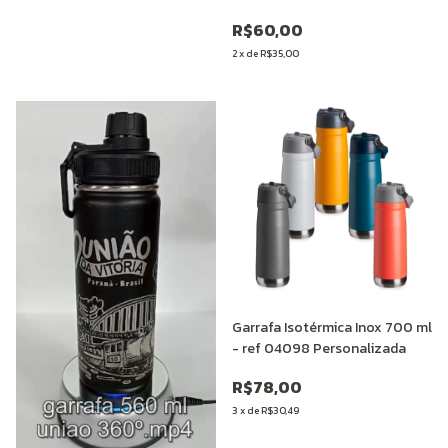
R$60,00
2
x
de
R$35,00
Garrafa Isotérmica Inox 700 ml
- ref 04098 Personalizada
R$78,00
3
x
de
R$30,49