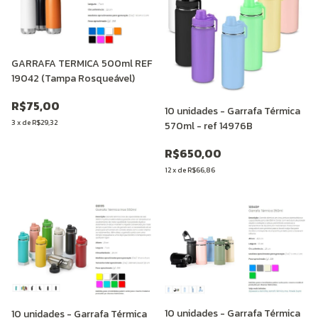
GARRAFA TERMICA 500ml REF
19042 (Tampa Rosqueável)
R$75,00
10 unidades - Garrafa Térmica
3
x
de
R$29,32
570ml - ref 14976B
R$650,00
12
x
de
R$66,86
10 unidades - Garrafa Térmica
10 unidades - Garrafa Térmica