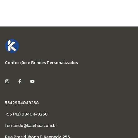
Confecção e Brindes Personalizados
5542984049258
+55 (42) 98404-9258
fernando@kalehua.com.br
Rua Presid Jhonn F. Kennedy, 255