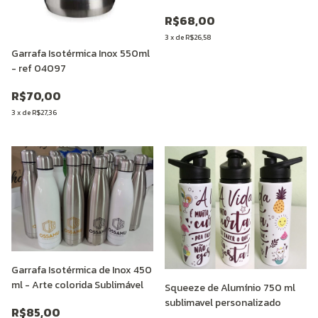
R$68,00
3
x
de
R$26,58
Garrafa Isotérmica Inox 550ml
- ref 04097
R$70,00
3
x
de
R$27,36
Garrafa Isotérmica de Inox 450
ml - Arte colorida Sublimável
Squeeze de Alumínio 750 ml
sublimavel personalizado
R$85,00