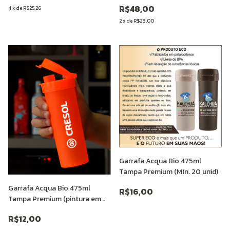
R$48,00
4
x
de
R$25,26
2
x
de
R$28,00
Garrafa Acqua Bio 475ml
Tampa Premium (Mín. 20 unid)
Garrafa Acqua Bio 475ml
R$16,00
Tampa Premium (pintura em
SERIGRAFIA Mín. 25 unid)
R$12,00