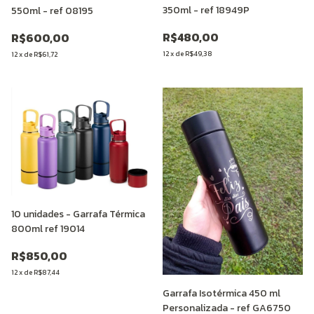
350ml - ref 18949P
550ml - ref 08195
R$480,00
R$600,00
12
x
de
R$49,38
12
x
de
R$61,72
10 unidades - Garrafa Térmica
800ml ref 19014
R$850,00
12
x
de
R$87,44
Garrafa Isotérmica 450 ml
Personalizada - ref GA6750