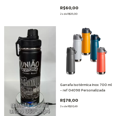
R$60,00
2
x
de
R$35,00
Garrafa Isotérmica Inox 700 ml
- ref 04098 Personalizada
R$78,00
3
x
de
R$30,49