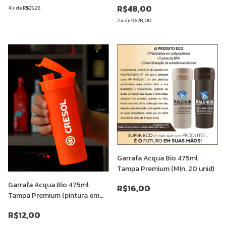
R$48,00
4
x
de
R$25,26
2
x
de
R$28,00
Garrafa Acqua Bio 475ml
Tampa Premium (Mín. 20 unid)
Garrafa Acqua Bio 475ml
R$16,00
Tampa Premium (pintura em
SERIGRAFIA Mín. 25 unid)
R$12,00