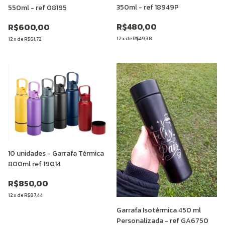
350ml - ref 18949P
550ml - ref 08195
R$480,00
R$600,00
12
x
de
R$49,38
12
x
de
R$61,72
10 unidades - Garrafa Térmica
800ml ref 19014
R$850,00
12
x
de
R$87,44
Garrafa Isotérmica 450 ml
Personalizada - ref GA6750