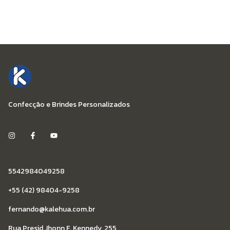
Confecção e Brindes Personalizados
5542984049258
+55 (42) 98404-9258
fernando@kalehua.com.br
Rua Presid Jhonn F. Kennedy, 255