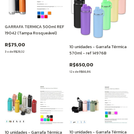
GARRAFA TERMICA 500ml REF
19042 (Tampa Rosqueável)
R$75,00
10 unidades - Garrafa Térmica
3
x
de
R$29,32
570ml - ref 14976B
R$650,00
12
x
de
R$66,86
10 unidades - Garrafa Térmica
10 unidades - Garrafa Térmica