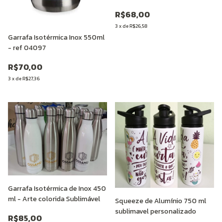
R$68,00
3
x
de
R$26,58
Garrafa Isotérmica Inox 550ml
- ref 04097
R$70,00
3
x
de
R$27,36
Garrafa Isotérmica de Inox 450
ml - Arte colorida Sublimável
Squeeze de Alumínio 750 ml
sublimavel personalizado
R$85,00