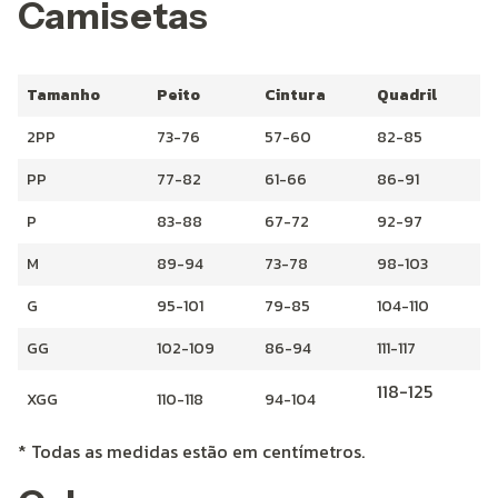
Camisetas
Tamanho
Peito
Cintura
Quadril
2PP
73-76
57-60
82-85
PP
77-82
61-66
86-91
P
83-88
67-72
92-97
M
89-94
73-78
98-103
G
95-101
79-85
104-110
GG
102-109
86-94
111-117
118-125
XGG
110-118
94-104
* Todas as medidas estão em centímetros.