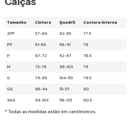
Calças
Tamanho
Cintura
Quadril
Costura interna
2PP
57-60
82-85
77.5
PP
61-66
86-91
78
P
67-72
92-97
78.5
M
73-78
98-103
79
G
79-85
104-110
79.5
GG
86-94
111-117
80
XGG
94-104
118-125
80.5
* Todas as medidas estão em centímetros.