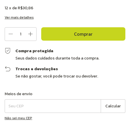
12
x de
R$30,86
Ver mais detalhes
Compra protegida
Seus dados cuidados durante toda a compra.
Trocas e devoluções
Se não gostar, você pode trocar ou devolver.
Entregas para o CEP:
Alterar CEP
Meios de envio
Calcular
Não sei meu CEP