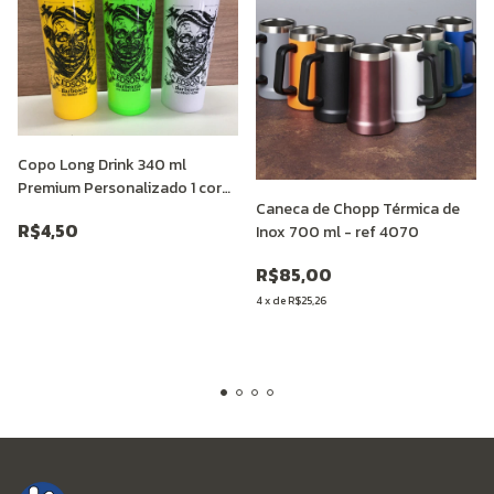
Copo Long Drink 340 ml
Premium Personalizado 1 cor
Caneca de Chopp Térmica de
(mín. 25 unid)
R$4,50
Inox 700 ml - ref 4070
R$85,00
4
x
de
R$25,26