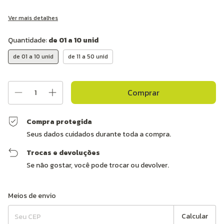
Ver mais detalhes
Quantidade:
de 01 a 10 unid
de 01 a 10 unid
de 11 a 50 unid
Compra protegida
Seus dados cuidados durante toda a compra.
Trocas e devoluções
Se não gostar, você pode trocar ou devolver.
Entregas para o CEP:
Alterar CEP
Meios de envio
Calcular