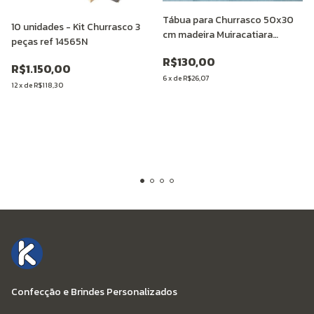
Tábua para Churrasco 50x30
10 unidades - Kit Churrasco 3
cm madeira Muiracatiara
peças ref 14565N
Personalizada
R$130,00
R$1.150,00
6
x
de
R$26,07
12
x
de
R$118,30
Confecção e Brindes Personalizados