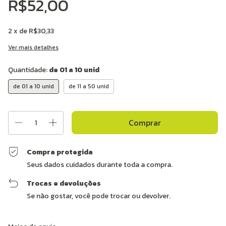
R$52,00
2
x de
R$30,33
Ver mais detalhes
Quantidade:
de 01 a 10 unid
de 01 a 10 unid
de 11 a 50 unid
Compra protegida
Seus dados cuidados durante toda a compra.
Trocas e devoluções
Se não gostar, você pode trocar ou devolver.
Entregas para o CEP:
Alterar CEP