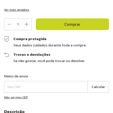
Ver mais detalhes
Compra protegida
Seus dados cuidados durante toda a compra.
Trocas e devoluções
Se não gostar, você pode trocar ou devolver.
Entregas para o CEP:
Alterar CEP
Meios de envio
Calcular
Não sei meu CEP
Descrição