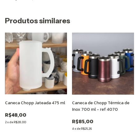
Produtos similares
Caneca Chopp Jateada 475 ml
Caneca de Chopp Térmica de
Inox 700 ml - ref 4070
R$48,00
R$85,00
2
x
de
R$28,00
4
x
de
R$25,26