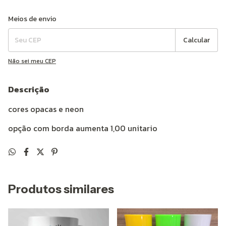
Entregas para o CEP:
Alterar CEP
Meios de envio
Calcular
Não sei meu CEP
Descrição
cores opacas e neon
opção com borda aumenta 1,00 unitario
Produtos similares