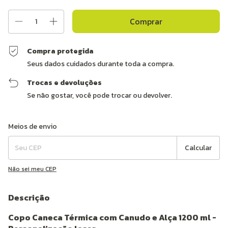
Compra protegida
Seus dados cuidados durante toda a compra.
Trocas e devoluções
Se não gostar, você pode trocar ou devolver.
Entregas para o CEP:
Alterar CEP
Meios de envio
Calcular
Não sei meu CEP
Descrição
Copo Caneca Térmica com Canudo e Alça 1200 ml -